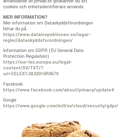
användande av pmiab.se godkänner du att
cookies och enhetsidentifierare används.
MER INFORMATION?
Mer information om Dataskyddsförordningen
hittar du på
https://www.datainspektionen.se/lagar–
regler/dataskyddsforordningen/
Information om GDPR (EU General Data
Protection Regulation)
https://eur-lex.europa.eu/legal-
content/SV/TXT/?
uri=CELEX%3A32016R0679
Facebook
https://www.facebook.com/about/privacy/update#
Google
https://www.google.com/intl/sv/cloud/security/gdpr/